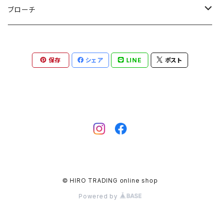
アニマル（カラー）
ブローチ
アニマル（モノトーン）
とり
保存
シェア
LINE
ポスト
ハートコレクション
クロコダイル
アブストラクト
ダックスフンド
X'mas collection
エンジェルねこ
ひつじ
© HIRO TRADING online shop
ふくろう
Powered by
ハート