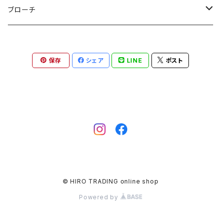
アニマル（カラー）
ブローチ
アニマル（モノトーン）
とり
保存
シェア
LINE
ポスト
ハートコレクション
クロコダイル
アブストラクト
ダックスフンド
X'mas collection
エンジェルねこ
ひつじ
© HIRO TRADING online shop
ふくろう
Powered by
ハート