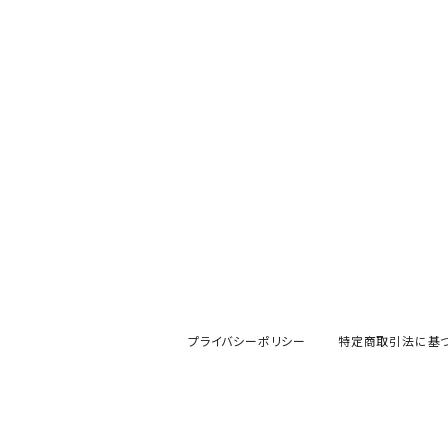
アニマル（モノトーン）
とり
ハートコレクション
クロコダイル
アブストラクト
ダックスフンド
X'mas collection
エンジェルねこ
ひつじ
ふくろう
プライバシーポリシー
特定商取引法に基
ハート